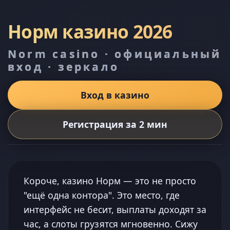
Норм казино 2026
Norm casino · официальный
вход · зеркало
Вход в казино
Регистрация за 2 мин
Короче, казино Норм — это не просто
"ещё одна контора". Это место, где
интерфейс не бесит, выплаты доходят за
час, а слоты грузятся мгновенно. Сижу