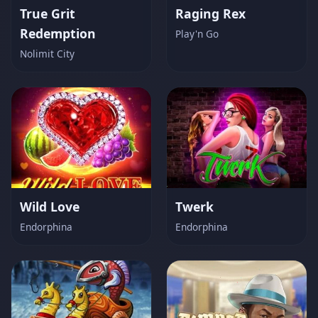
True Grit
Raging Rex
Redemption
Play'n Go
Nolimit City
Wild Love
Twerk
Endorphina
Endorphina