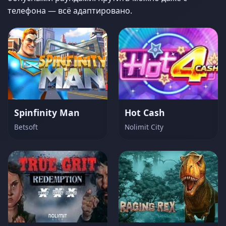
телефона — всё адаптировано.
Spinfinity Man
Hot Cash
Betsoft
Nolimit City