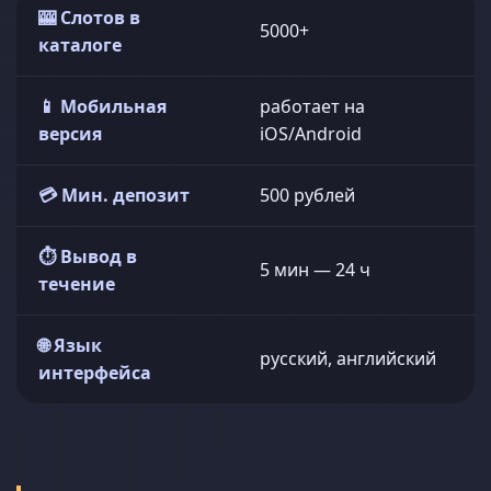
🎰 Слотов в
5000+
каталоге
📱 Мобильная
работает на
версия
iOS/Android
💳 Мин. депозит
500 рублей
⏱ Вывод в
5 мин — 24 ч
течение
🌐 Язык
русский, английский
интерфейса