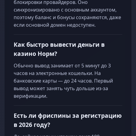
блокировки провайдеров. Оно
синхронизировано с основным аккаунтом,
поэтому баланс и бонусы сохраняются, даже
если основной домен недоступен.
Как быстро вывести деньги в
казино Норм?
Обычно вывод занимает от 5 минут до 3
часов на электронные кошельки. На
банковские карты — до 24 часов. Первый
вывод может занять чуть дольше из-за
верификации.
Есть ли фриспины за регистрацию
в 2026 году?