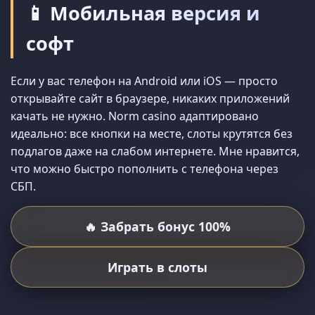
📱 Мобильная версия и
софт
Если у вас телефон на Android или iOS — просто
открывайте сайт в браузере, никаких приложений
качать не нужно. Norm casino адаптировано
идеально: все кнопки на месте, слоты крутятся без
подлагов даже на слабом интернете. Мне нравится,
что можно быстро пополнить с телефона через
СБП.
🔥 Забрать бонус 100%
Играть в слоты